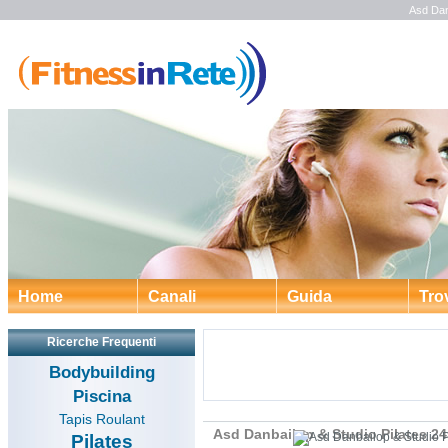
Asd Dan
Home
Canali
Guida
Tro
Ricerche Frequenti
Bodybuilding
Piscina
Tapis Roulant
Asd Danbailop & Studio Pilates 24
Pilates