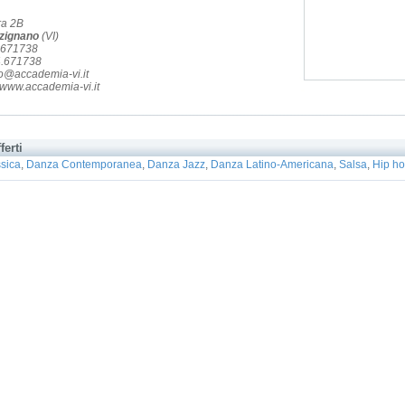
ra 2B
zignano
(VI)
4.671738
4.671738
fo@accademia-vi.it
www.accademia-vi.it
ferti
sica
,
Danza Contemporanea
,
Danza Jazz
,
Danza Latino-Americana
,
Salsa
,
Hip h