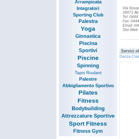
Arrampicata
Integratori
Via Nova
36071
Ar
Sporting Club
Tel: 044
Palestra
Fax: 044
Email: in
Yoga
Sito Web 
Ginnastica
Piscina
Sportivi
Servizi of
Danza Clas
Piscine
Spinning
Tapis Roulant
Palestre
Abbigliamento Sportivo
Pilates
Fitness
Bodybuilding
Attrezzature Sportive
Sport Fitness
Fitness Gym