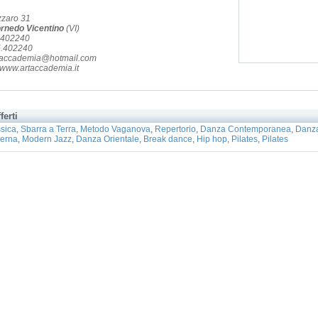
zzaro 31
rnedo Vicentino
(VI)
5.402240
5.402240
rtaccademia@hotmail.com
www.artaccademia.it
ferti
sica
,
Sbarra a Terra
,
Metodo Vaganova
,
Repertorio
,
Danza Contemporanea
,
Danza
erna
,
Modern Jazz
,
Danza Orientale
,
Break dance
,
Hip hop
,
Pilates
,
Pilates