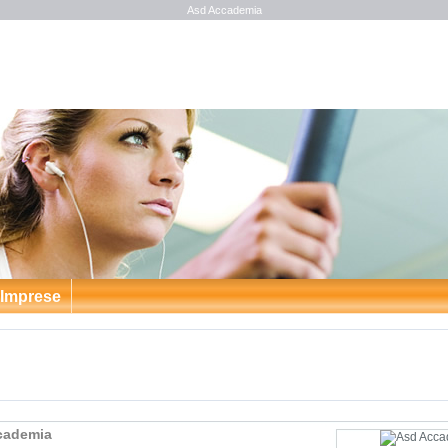
Asd Accademia
 Imprese
cademia