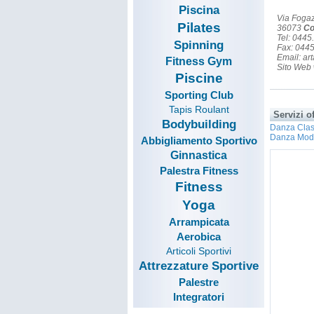
Piscina
Via Foga
Pilates
36073
Co
Tel: 044
Spinning
Fax: 044
Email: a
Fitness Gym
Sito Web 
Piscine
Sporting Club
Tapis Roulant
Servizi of
Bodybuilding
Danza Clas
Danza Mod
Abbigliamento Sportivo
Ginnastica
Palestra Fitness
Fitness
Yoga
Arrampicata
Aerobica
Articoli Sportivi
Attrezzature Sportive
Palestre
Integratori