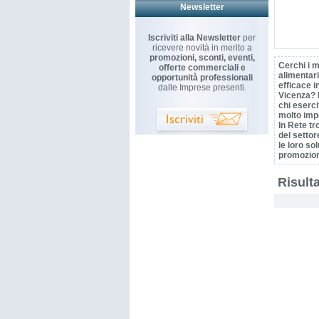
Newsletter
Iscriviti alla Newsletter
per
ricevere novità in merito a
promozioni, sconti, eventi,
Cerchi i m
offerte commerciali e
alimentari
opportunità professionali
efficace i
dalle Imprese presenti.
Vicenza? 
chi esercit
molto imp
In Rete tr
del settor
le loro so
promozioni
Risulta