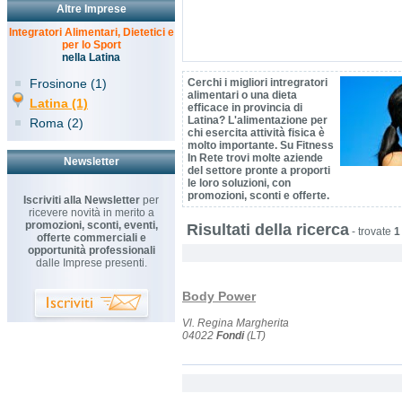
Altre Imprese
Integratori Alimentari, Dietetici e
per lo Sport
nella Latina
Frosinone (1)
Cerchi i migliori intregratori
alimentari o una dieta
Latina (1)
efficace in provincia di
Latina? L'alimentazione per
Roma (2)
chi esercita attività fisica è
molto importante. Su Fitness
In Rete trovi molte aziende
Newsletter
del settore pronte a proporti
le loro soluzioni, con
promozioni, sconti e offerte.
Iscriviti alla Newsletter
per
ricevere novità in merito a
promozioni, sconti, eventi,
Risultati della ricerca
-
trovate
1
offerte commerciali e
opportunità professionali
dalle Imprese presenti.
Body Power
Vl. Regina Margherita
04022
Fondi
(LT)