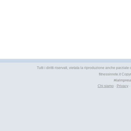
Tutti i diritti riservati, vietata la riproduzione anche parzial
fitnessinrete.it Cop
Chi siamo
·
Privacy