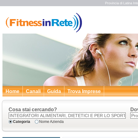
Provincia di Latina Inte
Home
Canali
Guida
Trova Imprese
Cosa stai cercando?
Do
Categoria
Nome Azienda