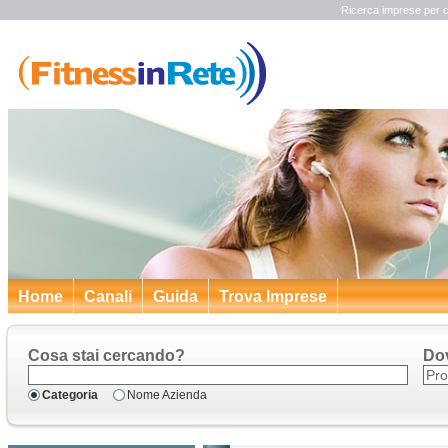
Ricerca imprese per c
Home
Canali
Guida
Trova Imprese
Cosa stai cercando?
Do
Categoria
Nome Azienda