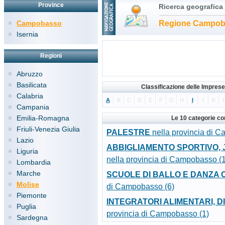
Province
Ricerca geografica
Campobasso
Regione Campo
Isernia
Regioni
Abruzzo
Basilicata
Classificazione delle Impres
Calabria
A
B
C
D
E
F
G
H
I
J
K
Campania
Emilia-Romagna
Le 10 categorie c
Friuli-Venezia Giulia
PALESTRE
nella provincia di 
Lazio
ABBIGLIAMENTO SPORTIVO, JE
Liguria
nella provincia di Campobasso (
Lombardia
Marche
SCUOLE DI BALLO E DANZA
Molise
di Campobasso (6)
Piemonte
INTEGRATORI ALIMENTARI, D
Puglia
provincia di Campobasso (1)
Sardegna